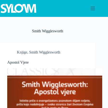
Preskoči
na
sadržaj
Smith Wigglesworth
Knjige
,
Smith Wigglesworth
Apostol Vjere