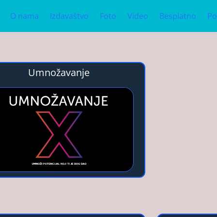
O nama
Izdavaštvo
Foto
Video
Besplatno
Po
Umnožavanje