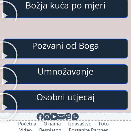
Božja kuća po mjeri
Pozvani od Boga
Umnožavanje
Osobni utjecaj
Početna
O nama
Izdavaštvo
Foto
Video
Besplatno
Postanite Partner