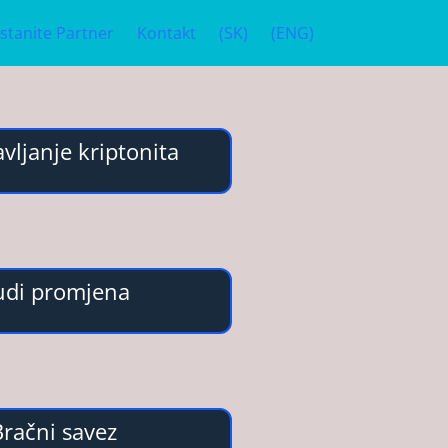
stanite Partner
Kontakt
(SK)
(ENG)
vljanje kriptonita
udi promjena
Bračni savez