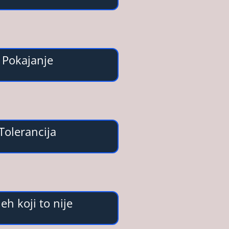
Pokajanje
Tolerancija
jeh koji to nije