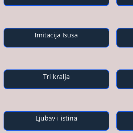
Imitacija Isusa
Tri kralja
Ljubav i istina