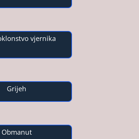
oklonstvo vjernika
Grijeh
Obmanut