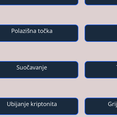
Polazišna točka
Suočavanje
Ubijanje kriptonita
Gri