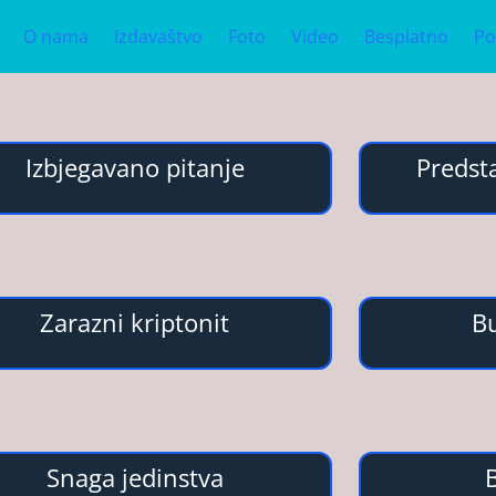
O nama
Izdavaštvo
Foto
Video
Besplatno
Po
Izbjegavano pitanje
Predsta
Zarazni kriptonit
B
Snaga jedinstva