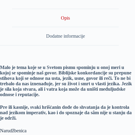
Opis
Dodatne informacije
Malo je tema koje se u
Svetom pismu spominju
u onoj meri u
kojoj se
spominje naš govor. Biblijske
konkordancije su prepune
stihova
koji se odnose na usta, jezik, usne, govor ili reči. To ne bi
trebalo da nas
iznenađuje, jer su život i smrt u vlasti jezika. Jezik
je sila koja stvara, ali i
vatra koja može da uništi međuljudske
odnose i reputacije.
Pre ili kasnije, svaki hrišćanin dođe do shvatanja da je kontrola
nad jezikom
imperativ, kao i do spoznaje da sâm nije u stanju da
je održi.
Narudžbenica