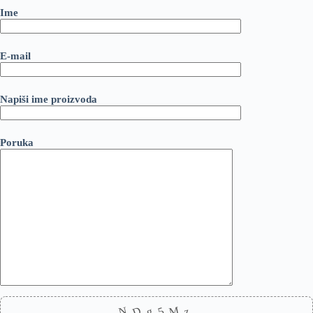
Ime
E-mail
Napiši ime proizvoda
Poruka
D
5
M
N
z
g