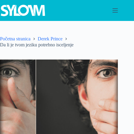
Preskoči
na
sadržaj
Početna stranica
Derek Prince
Da li je tvom jeziku potrebno isceljenje