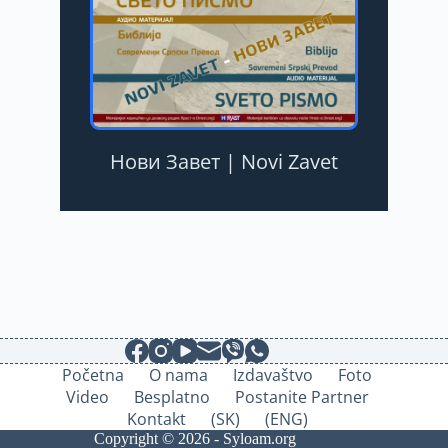
Нови Завет | Novi Zavet
Početna
O nama
Izdavaštvo
Foto
Video
Besplatno
Postanite Partner
Kontakt
(SK)
(ENG)
Copyright © 2026 - Syloam.org