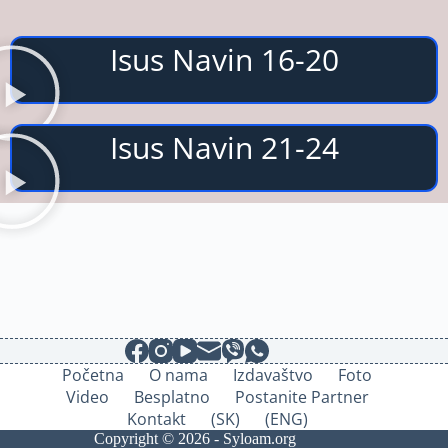
Isus Navin 16-20
Isus Navin 21-24
Početna
O nama
Izdavaštvo
Foto
Video
Besplatno
Postanite Partner
Kontakt
(SK)
(ENG)
Copyright © 2026 - Syloam.org